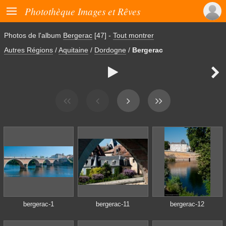

Photothèque Images et Rêves
Photos de l'album
Bergerac
[47]
-
Tout montrer
Autres Régions
/
Aquitaine
/
Dordogne
/
Bergerac


bergerac-1
bergerac-11
bergerac-12