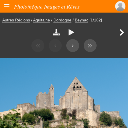

Photothèque Images et Rêves
Autres Régions
/
Aquitaine
/
Dordogne
/
Beynac
[1/162]


