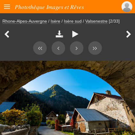

Photothèque Images et Rêves
Rhone-Alpes-Auvergne
/
Isère
/
Isère sud
/
Valsenestre
[2/33]



