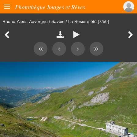

Photothèque Images et Rêves
Rhone-Alpes-Auvergne
/
Savoie
/
La Rosiere été
[7/50]



