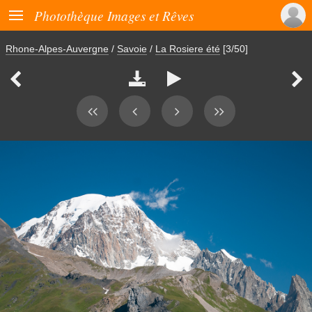

Photothèque Images et Rêves
Rhone-Alpes-Auvergne
/
Savoie
/
La Rosiere été
[3/50]



