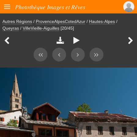

Photothèque Images et Rêves
Autres Régions
/
ProvenceAlpesCotedAzur
/
Hautes-Alpes
/
Queyras
/
VilleVieille-Aiguilles
[20/45]



