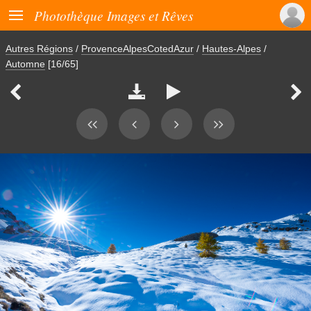

Photothèque Images et Rêves
Autres Régions
/
ProvenceAlpesCotedAzur
/
Hautes-Alpes
/
Automne
[16/65]



