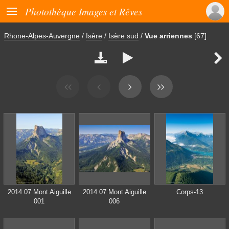

Photothèque Images et Rêves
Rhone-Alpes-Auvergne
/
Isère
/
Isère sud
/
Vue arriennes
[67]



2014 07 Mont Aiguille
2014 07 Mont Aiguille
Corps-13
001
006