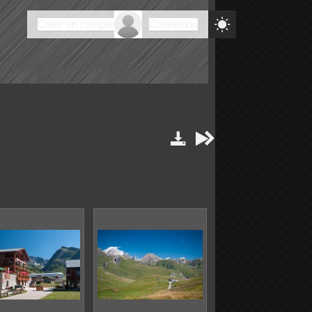

Créer un compte
Connexion


