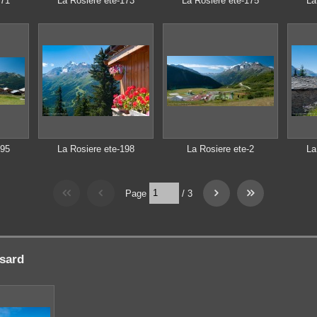
171
La Rosiere ete-173
La Rosiere ete-175
La
195
La Rosiere ete-198
La Rosiere ete-2
La
Page
/
3
sard