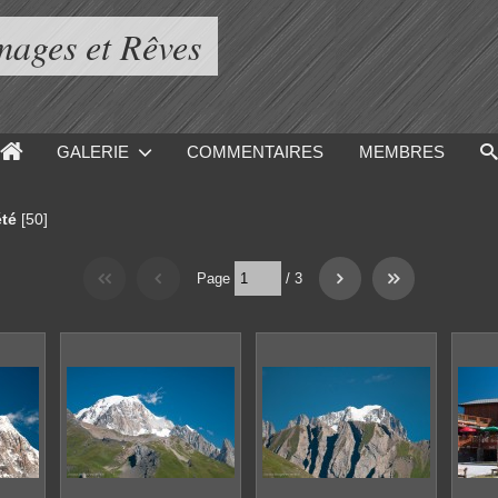
mages et Rêves
GALERIE
COMMENTAIRES
MEMBRES
été
[50]
Page
/
3