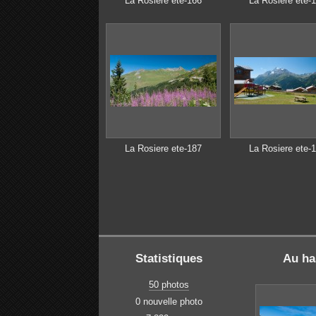
La Rosiere ete-166
La Rosiere ete-
La Rosiere ete-187
La Rosiere ete-
Statistiques
Au ha
50 photos
0 nouvelle photo