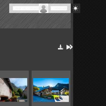

Créer un compte
Connexion


