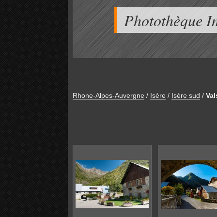
Photothèque I
Rhone-Alpes-Auvergne
/
Isère
/
Isère sud
/
Val