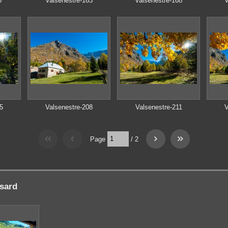
6
Valsenestre-163
Valsenestre-168
V
5
Valsenestre-208
Valsenestre-211
V
Page
/
2
sard