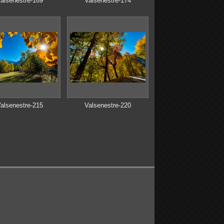
alsenestre-169
Valsenestre-174
alsenestre-215
Valsenestre-220