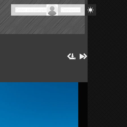

Créer un compte
Connexion



