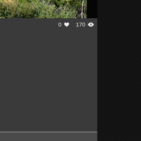
0
170

